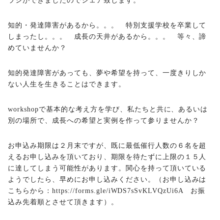
ラシができましたのでシェア致します。
知的・発達障害があるから。。。 特別支援学校を卒業して
しまったし。。。 成長の天井があるから。。。 等々、諦
めていませんか？
知的発達障害があっても、夢や希望を持って、一度きりしか
ない人生を生きることはできます。
workshopで基本的な考え方を学び、私たちと共に、あるいは
別の場所で、成長への希望と実例を作って参りませんか？
お申込み期限は２月末ですが、既に最低催行人数の６名を超
えるお申し込みを頂いており、期限を待たずに上限の１５人
に達してしまう可能性があります。関心を持って頂いている
ようでしたら、早めにお申し込みください。（お申し込みは
こちらから：
https://forms.gle/iWDS7sSvKLVQzUi6A
お振
込み先着順とさせて頂きます）。