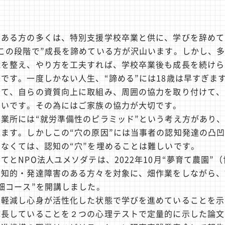
のある方の多くは、特別支援学校卒業と供に、学びを辞めて
この段階で”成長を諦めている方が沢山います。しかし、
境を整え、やり方を工夫すれば、学校卒業後も成長を続けら
です。一度しかない人生、“諦める”には18歳は早すぎま
って、自らの資質向上に取組み、周囲の協力を取り付けて、
たいです。その為にはご家族の協力が大切です。
業所には“就労準備性のピラミッド”という考え方があり
ます。しかしこの“穴の原因”には当事者の認知発達の凸
なくては、認知の“穴”を埋めることは難しいです。
てとNPO法人ユメソダテは、2022年10月“夢育て農園”
、知的・発達障害のある方々を対象に、畑作業をしながら、
畑コース”を開講しました。
を軽減し心身が活性化した状態で学びを進めていることを示
長していることを２つの心理テストで定量的に示した論文を、