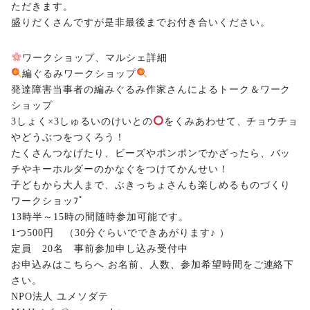
ただきます。
盛りだくさんですが是非最後までお付き合いください。
ワークショップ、マルシェ詳細
編ぐるみワークショップ
発達障害当事者の編みぐるみ作家さんによるトーク＆ワーク
ショップ
3しょく×3しゅるいのけいとの
をくみあわせて、チョウチョ
やどうぶつをつくろう！
たくさんつなげたり、ビーズやポンポンでかざったら、バッ
チやキーホルダーのかなぐをつけてかんせい！
子どもから大人まで、ぶきっちょさんも楽しめるものづくり
ワークショッﾌﾟ
13時半～15時の間随時参加可能です。
1つ500円 （30分ぐらいでできあがります♪ ）
定員 20名 事前参加申し込み受付中
お申込みはこちらへ お名前、人数、参加希望時間をご連絡下
さい。
NPO法人 ユメソダテ