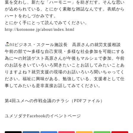
葉を交わし、新たな「ハーモニー」を紡ぎだす。そんな思い
が込められている、とにかく素敵な雑誌なんです。表紙から
ハートをわしづかみです。
とにかく手にとって読んでみてください。
http://kotonone.jp/about/index.html
ftlビジネス・スクール施設長 高原さんの就労支援相談
午前の部で〜多様な自己実現・多様な社会参加を可能にする
為に〜の対談ゲスト高原さんが午後もマルシェで参加。午前
のお話をきいていろいろ聞きたいことお話してみたいことあ
りますよね？就労支援の現場のお話いろいろ聞いちゃってく
ださい。福祉に興味がある、勉強している、支援者として仕
事してみたいも是非直接お話してみてください。
第4回ユメへの作戦会議のチラシ
（PDFファイル）
ユメソダテFacebookのイベントページ