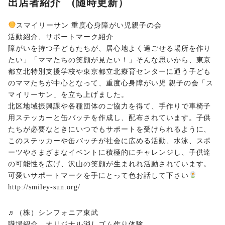
出店者紹介 (随時更新）
スマイリーサン 重度心身障がい児親子の会
活動紹介、サポートマーク紹介
障がいを持つ子どもたちが、居心地よく過ごせる場所を作り
たい」「ママたちの笑顔が見たい！」そんな思いから、東京
都立北特別支援学校や東京都立北療育センターに通う子ども
のママたちが中心となって、重度心身障がい児 親子の会「ス
マイリーサン」を立ち上げました。
北区地域振興課や各種団体のご協力を得て、手作りで車椅子
用ステッカーと缶バッチを作成し、配布されています。子供
たちが必要なときにいつでもサポートを受けられるように、
このステッカーや缶バッチが社会に広める活動、水泳、スポ
ーツやさまざまなイベントに積極的にチャレンジし、子供達
の可能性を広げ、沢山の笑顔が生まれれ活動されています。
可愛いサポートマークを手にとって色お話して下さい
http://smiley-sun.org/
♬（株）シンフォニア東武
職場紹介、オリジナル消しゴム作り体験