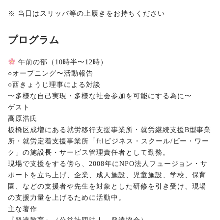
※ 当日はスリッパ等の上履きをお持ちください
プログラム
午前の部（10時半〜12時）
○オープニング〜活動報告
○西きょうじ理事による対談
〜多様な自己実現・多様な社会参加を可能にする為に〜
ゲスト
高原浩氏
板橋区成増にある就労移行支援事業所・就労継続支援B型事業
所・就労定着支援事業所「ftlビジネス・スクール/ビー・ワー
ク」の施設長・サービス管理責任者として勤務。
現場で支援をする傍ら、2008年にNPO法人フュージョン・サ
ポートを立ち上げ、企業、成人施設、児童施設、学校、保育
園、などの支援者や先生を対象とした研修を引き受け、現場
の支援力量を上げるために活動中。
主な著作