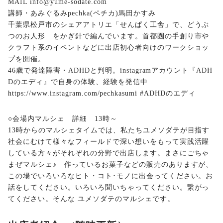
MAIL info@yume-sodate.com
講師・あみぐるみpechka(ペチカ)馬田かすみ
千葉県松戸市のシェアアトリエ「せんぱく工舎」で、どうぶ
つのお人形 をかぎ針で編んでいます。首都圏の手創り市や
クラフト系のイベントなどに出店初心者向けのワークショッ
プを開催。
46歳で発達障害・ADHDと判明。instagramアカウント『ADH
Dのエディ』で自身の体験、経験を発信中
https://www.instagram.com/pechkasumi #ADHDのエディ
○会場内マルシェ 詳細 13時～
13時からのマルシェタイムでは、私たちユメソダテが目指す
社会にむけて様々なフィールドで深い想いをもって実践活躍
している方々がそれぞれの分野で出店します。まさにごちゃ
まぜマルシェ♪ 作っているお菓子などの販売のありますが、
この場でいろいろなヒト・コト･モノに出会ってください。お
話をしてください。いろいろ聞いちゃってください。繋がっ
てください。そんな ユメソダテのマルシェです。