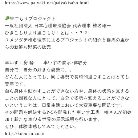
https://www.paiyaki.net/paiyakisabo.html
里ごもりプロジェクト
一般社団法人 日本心理療法協会 代表理事 椎名雄一
ひきこもりより里ごもり！とは・・？？
ユメソダテ椎名理事によるプロジェクトの紹介と群馬の里か
らの新鮮お野菜の販売
車いす工房 輪 車いすの展示･体験分
自分で、自分の好きな姿勢に。。
どんな人にとっても、同じ姿勢で長時間過ごすことはとても
苦痛です。
自ら身体を動かすことができない方や、身体の状態を支える
ことの困難な方にとって、自分で姿勢を変えることができな
いということは、日常生活において大変重要な問題です。
その問題を解決するP-5を開発した車いす工房 輪さんが初参
加！新たな車ｲｽを世界の展示説明を行います。
ぜひ、体験体感してみてください。
http://koborin.com/