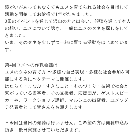
障がいがあってもなくてもユメを育てられる社会を目指して
活動を開始してお陰様で1年がたちました。
3回のイベントを通じて沢山の方と出会い、傾聴を通じて本人
の想い、ユメについて聴き、一緒にユメのタネを探しをして
きました。
いま、そのタネを少しずつ一緒に育てる活動をはじめていま
す。
第4回ユメへの作戦会議は
ユメのタネの育て方 〜多様な自己実現・多様な社会参加を可
能にする為に〜をテーマに開催します。
はたらく・まなぶ・すきなこと・ものづくり・技術で社会と
繋がっている当事者、その支援者、応援団が、ゲストスピー
カーや、ワークショップ講師、マルシェの出店者、ユメソダ
テ発表者として皆さんをお迎えします！
＊今回は当日の傾聴は行いません。ご希望の方は傾聴申込み
頂き、後日実施させていただきます。