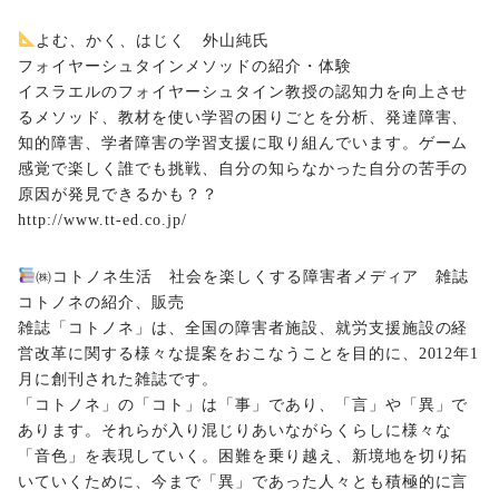
よむ、かく、はじく 外山純氏
フォイヤーシュタインメソッドの紹介・体験
イスラエルのフォイヤーシュタイン教授の認知力を向上させ
るメソッド、教材を使い学習の困りごとを分析、発達障害、
知的障害、学者障害の学習支援に取り組んでいます。ゲーム
感覚で楽しく誰でも挑戦、自分の知らなかった自分の苦手の
原因が発見できるかも？？
http://www.tt-ed.co.jp/
㈱コトノネ生活 社会を楽しくする障害者メディア 雑誌
コトノネの紹介、販売
雑誌「コトノネ」は、全国の障害者施設、就労支援施設の経
営改革に関する様々な提案をおこなうことを目的に、2012年1
月に創刊された雑誌です。
「コトノネ」の「コト」は「事」であり、「言」や「異」で
あります。それらが入り混じりあいながらくらしに様々な
「音色」を表現していく。困難を乗り越え、新境地を切り拓
いていくために、今まで「異」であった人々とも積極的に言