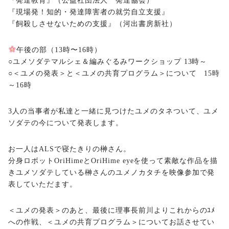
『発達教育』（公益社団法人 発達協会）
『現場発！知的・発達障害者の就労自立支援』
『飼殺しさせないための支援』（河出書房新社）
午後の部（13時〜16時）
○ユメソダテマルシェ＆編みぐるみワークショップ 13時～
○＜ユメの発表＞と＜ユメの共育プログラム＞について 15時
～16時
3人の当事者が私達と一緒に見つけたユメのタネついて、ユメ
ソダテの今について発表します。
お一人はALSで寝たきりの榊さん。
分身ロボットOriHimeとOriHime eyeを使って素敵な作品を描
きユメソダテしている榊さんのユメノカタチを映像参加で発
表していただます。
＜ユメの発表＞のあと、最後に理事長前川よりこれからのﾕﾒ
への作戦、＜ユメの共育プログラム＞についてお話させてい