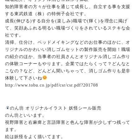
知的障害者の方々が仕事を通じて成長し、自立する事を支援
する東武鉄道（株）の特例子会社です。
成長(伸びる)する自分を(楽しみ)職場で(輝く)を理念に掲げ
て、笑顔あふれる明るい職場づくりをされているステキな会
社です。
清掃、仕分け、ベッドメイキングなどのお仕事のほかに、オ
リジナルのかわいい消しゴムセットの製作販売を開始！職場
の紹介のほか、当事者の社員さんとオリジナル消しゴム作り
の体験コーナーもやります。企業ではたらくって？どんなと
こなの？など、どんどん聞いちゃって、消しゴム作りも是非
体験して下さいね
http://www.tobu.co.jp/pdf/csr/csr.pdf?201708
のん坊 オリジナルイラスト 妖怪シール販売
のん坊といいます。
視野障害と右麻痺と言語障害と色んな障害が少しずつ残って
ます。
絵は妖怪をよく描いてます。