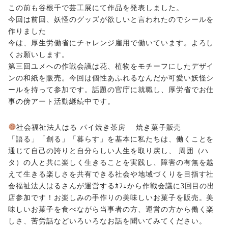
この前も谷根千で芸工展にて作品を発表しました。
今回は前回、妖怪のグッズが欲しいと言われたのでシールを
作りました
今は、厚生労働省にチャレンジ雇用で働いています。よろし
くお願いします。
第三回ユメへの作戦会議は花、植物をモチーフにしたデザイ
ンの和紙を販売。今回は個性あふれるなんだか可愛い妖怪シ
ールを持って参加です。話題の官庁に就職し、厚労省でお仕
事の傍アート活動継続中です。
社会福祉法人はる パイ焼き茶房 焼き菓子販売
「語る」「創る」「暮らす」を基本に私たちは、働くことを
通じて自己の誇りと自分らしい人生を取り戻し、 周囲（ハ
タ）の人と共に楽しく生きることを実践し、障害の有無を越
えて生きる楽しさを共有できる社会や地域づくりを目指す社
会福祉法人はるさんが運営するｶﾌｪから作戦会議に3回目の出
店参加です！お楽しみの手作りの美味しいお菓子を販売。美
味しいお菓子を食べながら当事者の方、運営の方から働く楽
しさ、苦労話などいろいろなお話を聞いてみてください。