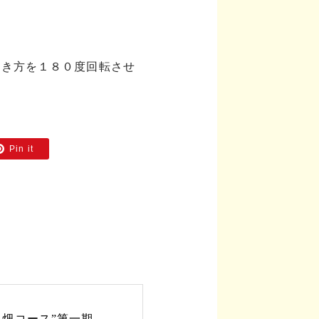
置き方を１８０度回転させ
Pin it
る畑コース”第一期