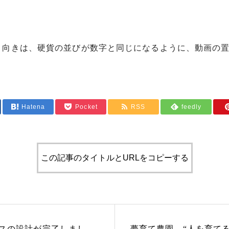
く向きは、硬貨の並びが数字と同じになるように、動画の
Hatena
Pocket
RSS
feedly
この記事のタイトルとURLをコピーする
スの設計が完了しまし
夢育て農園 “人を育て