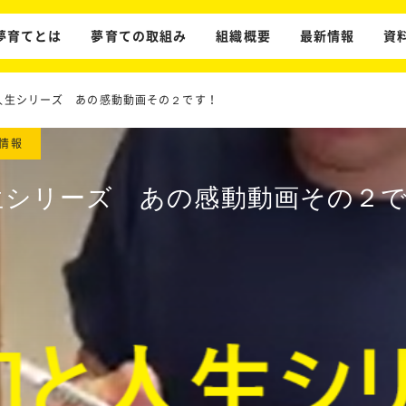
夢育てとは
夢育ての取組み
組織概要
最新情報
資
人生シリーズ あの感動動画その２です！
情報
生シリーズ あの感動動画その２