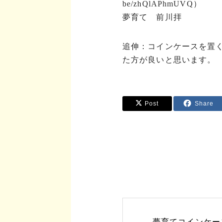
be/zhQlAPhmUVQ
）
夢育て 前川拝
追伸：コインケースを置
た方が良いと思います。
Post
Share
夢育てコインケー