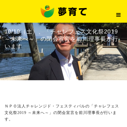
最新情報
10/19（土）、「チャレフェス文
2019.10.10
最新情報
10/19（土）、「チャレフェス文化祭2019
～未来へ～」の閉会宣言を前川理事長が行
います
ＮＰＯ法人チャレンジド・フェスティバル
の「
チャレフェス
文化祭2019 ～未来へ～
」の閉会宣言を前川理事長が行いま
す。