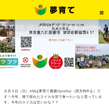
最新情報
８月３日（日）AMは夢育て農園O
2025.08.01
最新情報
８月３日（日）AMは夢育て農園OpenDay
（雨天時中止）です！今年のスイカは甘い
かな？
８月３日（日）AMは夢育て農園OpenDay（雨天時中止）で
す！今年、畑で採れたスイカを皆で食べたいなと思っていま
す。今年のスイカは甘いかな？？