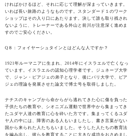
ければかけるほど、それに応じて理解が深まっていきます。
いわば長い旅路のようなものです。スタンダード１のワーク
ショップはその入り口にあたります。決して誰も取り残され
ないように、トレーナーである外山と前川が注意深く進めま
すのでご安心ください。
Q８：フォイヤーシュタインとはどんな人ですか？
1921年ルーマニアに生まれ、2014年にイスラエルで亡くなっ
ています。イスラエルの認知心理学者です。ジュネーブ大学
で、ジャン・ピアジェの弟子となり、後にパリ大学で、ピア
ジェの理論を発展させた論文で博士号を取得しました。
ナチスのキャンプから命からがら逃れてきた心に傷を負った
子供たちの教育や、シオニズム運動で世界中から集まってき
たユダヤ人達の教育に心を砕いた方です。集まってくるユダ
ヤ人の中には、障害のある人もいましたし、書き言葉がない
国から来られた人たちもいました。そうした人たちの教育法
を編み出し、彼らを教育することに大きな成功をおさめまし