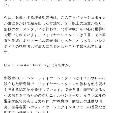
た。
今回、お教えする理論や方法は、このフォイヤーシュタイン
が生涯をかけて編み出した方法で、２千以上の論文があり、
無数のケーススタディが行われ、北米や欧州を中心に世界中
で用いられています。フォイヤーシュタインは生前、その教
育的業績によりノーベル賞候補になったこともあり、パレス
ティナの指導者も推薦人に名を連ねたことで知られていま
す。
Q９：Feuerstein Instituteとは何ですか。
創設者のルーベン・フォイヤーシュタインがイエルサレムに
設立した研究所で、フォイヤーシュタインの教材を使う資格
を与える認定証を発行しています。協会自身、障害のある人
への教育をするためのクリニカルセンターや、イスラエルの
通常学級での考える力を伸ばす教育や、病院との連携や研
究、世界各国へのフォイヤーシュタインメソッドの普及など
数多くの活動をしています。