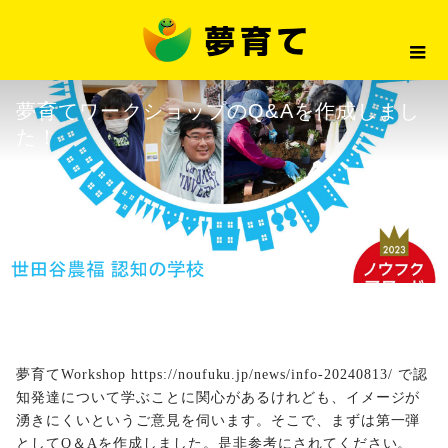
最新情報
夢育てワークショップのQ&Aを作
2024.09.25
最新情報
夢育てワークショップのQ&Aを作成しまし
た！
夢育てWorkshop
https://noufuku.jp/news/info-20240813/
で認
知発達について学ぶことに関心があるけれども、イメージが
湧きにくいというご意見を伺います。そこで、まずは第一弾
としてQ＆Aを作成しました。是非参考にされてください。