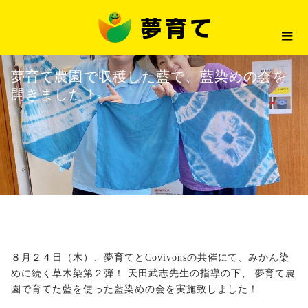
最新情報
夢育て農園で収穫した藍で、藍染
2023.08.25
最新情報
夢育て農園で収穫した藍で、藍染めの会を
開きました！
８月２４日（木）、夢育てとCovivonsの共催にて、みかん染
めに続く草木染第２弾！ 天田武志先生の指導の下、 夢育て農
園で育てた藍を使った藍染めの会を実施致しました！