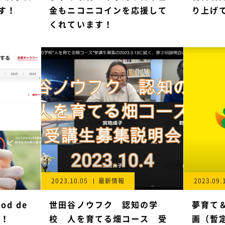
す！
金もニコニコインを応援して
り上げ
くれています！
2023.10.05
最新情報
2023.09.
d de
世田谷ノウフク 認知の学
夢育て
た！
校 人を育てる畑コース 受
画（暫